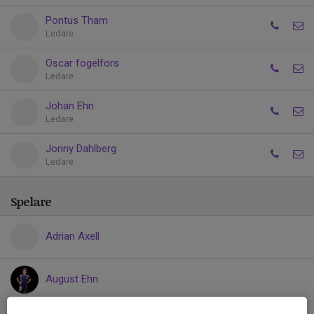
Pontus Tham
Ledare
Oscar fogelfors
Ledare
Johan Ehn
Ledare
Jonny Dahlberg
Ledare
Spelare
Adrian Axell
August Ehn