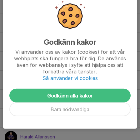
August Eklind
Carl Fogelfors
Godkänn kakor
Charlie Helgesson
Vi använder oss av kakor (cookies) för att vår
webbplats ska fungera bra för dig. De används
Didrik Lodin Krantz
även för webbanalys i syfte att hjälpa oss att
förbättra våra tjänster.
Så använder vi cookies
Finlay Kelly
Godkänn alla kakor
Francis Tham
Bara nödvändiga
Frank Levander
Harald Allansson