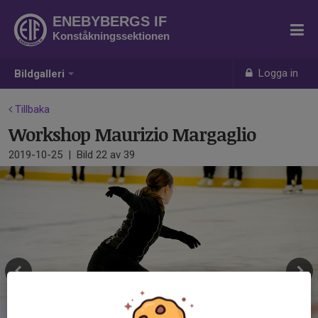
ENEBYBERGS IF
Konståkningssektionen
Logga in
Bildgalleri
Tillbaka
Workshop Maurizio Margaglio
2019-10-25
|
Bild
22
av 39