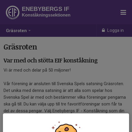
ENEBYBERGS IF
Konståkningssektionen
Logga in
Gräsroten
Gräsroten
Var med och stötta EIF konståkning
Vi är med och delar på 50 miljoner!
Vår förening är ansluten till Svenska Spels satsning Gräsroten.
Det unika med denna satsning är att alla som spelar hos
Svenska Spel är med och bestämmer vilka föreningar pengarna
ska gå till. Du kan välja upp till tre favoritföreningar som får ta
del av dessa pengar. Välj Enebybergs IF - Konståkning som din
favoritförening nästa gång du spelar hos Svenska Spel! Du gör
det enkelt i din spelbutik, på
svenskaspel.se/grasroten
eller
genom att ringa Svenska Spels Kundservice på 0770-11 11 11.