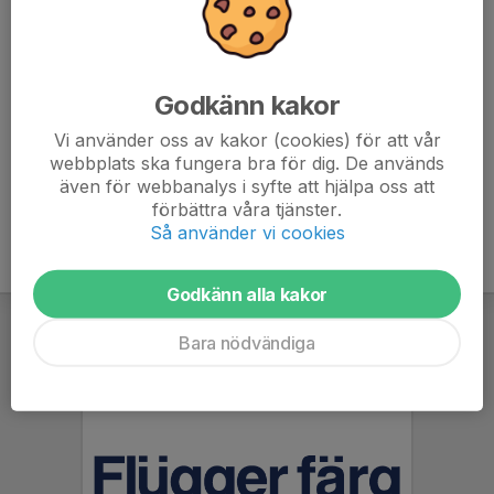
När du valt dina favoritföreningar spelar du precis som vanligt,
varje krona du lägger på spel omvandlas sedan till poäng som
går till föreningarna. Du kan när som helst byta föreningar. Det
Godkänn kakor
kostar inget att vara med i Gräsroten.
Vi använder oss av kakor (cookies) för att vår
webbplats ska fungera bra för dig. De används
Tack för ditt stöd!
även för webbanalys i syfte att hjälpa oss att
förbättra våra tjänster.
Så använder vi cookies
Godkänn alla kakor
Bara nödvändiga