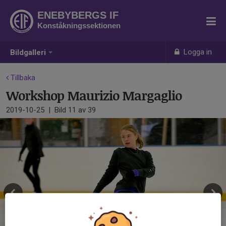
ENEBYBERGS IF
Konståkningssektionen
Logga in
Bildgalleri
Tillbaka
Workshop Maurizio Margaglio
2019-10-25
|
Bild
11
av 39