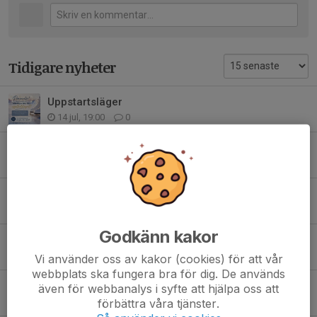
Tidigare nyheter
Uppstartsläger
14 jul, 19:00
0
EIF Konståknings Uppstartsläger 2026
13 jun, 08:10
0
Planeringsmöte -Tävling
17 maj, 17:42
0
Godkänn kakor
Skridskoskola under eftersäsongen
2 apr, 18:05
0
Vi använder oss av kakor (cookies) för att vår
webbplats ska fungera bra för dig. De används
Funktionärsschema till vårshow
även för webbanalys i syfte att hjälpa oss att
30 mar, 05:42
0
förbättra våra tjänster.