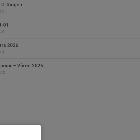
d O-Ringen
0
8-01
0
ars 2026
0
domar – Våren 2026
0