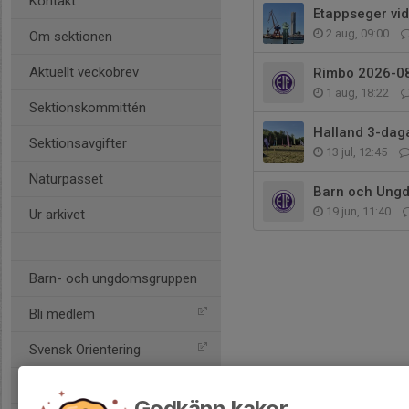
Kontakt
Etappseger vi
2 aug, 09:00
Om sektionen
Aktuellt veckobrev
Rimbo 2026-0
1 aug, 18:22
Sektionskommittén
Halland 3-dag
Sektionsavgifter
13 jul, 12:45
Naturpasset
Barn och Ung
19 jun, 11:40
Ur arkivet
Barn- och ungdomsgruppen
Bli medlem
Svensk Orientering
Stockholms OF
Godkänn kakor