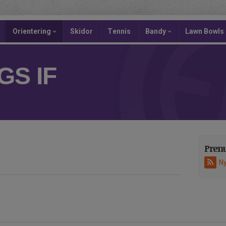
Orientering
Skidor
Tennis
Bandy
Lawn Bowls
S IF
Pren
Ny