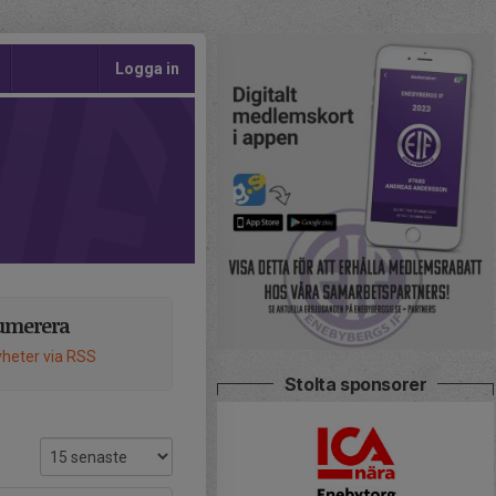
Logga in
umerera
heter via RSS
Stolta sponsorer