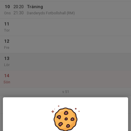
10
20:20
Träning
21:30
Ons
Danderyds Fotbollshall (RM)
11
Tor
12
Fre
13
Lör
14
Sön
v.51
15
Mån
16
Tis