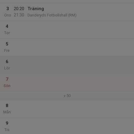
3
20:20
Träning
21:30
Ons
Danderyds Fotbollshall (RM)
4
Tor
5
Fre
6
Lör
7
Sön
v.50
8
Mån
9
Tis