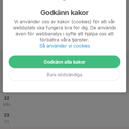
17
19:50
Träning
Godkänn kakor
21:30
Ons
Enebybergs IP
Vi använder oss av kakor (cookies) för att vår
18
webbplats ska fungera bra för dig. De används
Tor
även för webbanalys i syfte att hjälpa oss att
19
förbättra våra tjänster.
Så använder vi cookies
Fre
20
Godkänn alla kakor
Lör
21
Bara nödvändiga
Sön
v.52
22
Mån
23
Tis