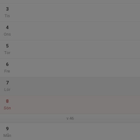
3
Tis
4
Ons
5
Tor
6
Fre
7
Lör
8
Sön
v.46
9
Mån