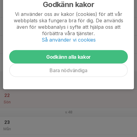
Godkänn kakor
17
Tis
Vi använder oss av kakor (cookies) för att vår
webbplats ska fungera bra för dig. De används
18
även för webbanalys i syfte att hjälpa oss att
Ons
förbättra våra tjänster.
Så använder vi cookies
19
Tor
Godkänn alla kakor
20
Fre
Bara nödvändiga
21
Lör
22
Sön
v.48
23
Mån