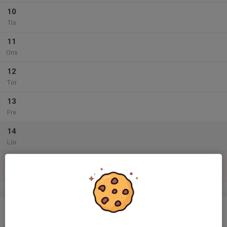
10
Tis
11
Ons
12
Tor
13
Fre
14
Lör
15
Sön
v.47
16
Mån