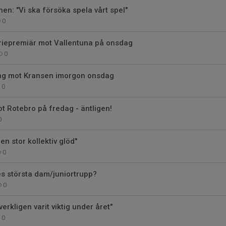
en: "Vi ska försöka spela vårt spel"
0
iepremiär mot Vallentuna på onsdag
0
ng mot Kransen imorgon onsdag
0
 Rotebro på fredag - äntligen!
0
 en stor kollektiv glöd"
0
es största dam/juniortrupp?
0
verkligen varit viktig under året"
0