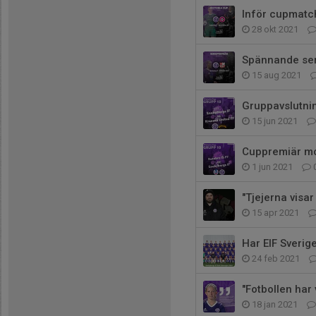
Inför cupmatch
28 okt 2021
Spännande ser
15 aug 2021
Gruppavslutni
15 jun 2021
Cuppremiär mot
1 jun 2021
"Tjejerna visar
15 apr 2021
Har EIF Sverig
24 feb 2021
"Fotbollen har 
18 jan 2021