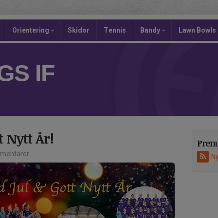
Orientering
Skidor
Tennis
Bandy
Lawn Bowls
S IF
t Nytt År!
Pren
mentarer
Ny