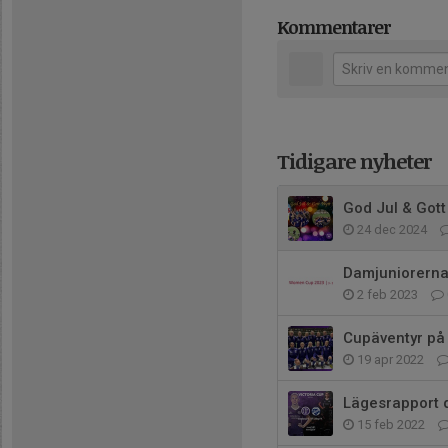
Kommentarer
Tidigare nyheter
God Jul & Gott 
24 dec 2024
Damjuniorerna
2 feb 2023
Cupäventyr på 
19 apr 2022
Lägesrapport 
15 feb 2022