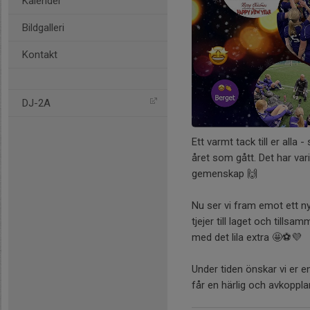
Kalender
Bildgalleri
Kontakt
DJ-2A
Ett varmt tack till er alla
året som gått. Det har var
gemenskap 🙌
Nu ser vi fram emot ett ny
tjejer till laget och tills
med det lila extra 🤩⚽️💜
Under tiden önskar vi er en
får en härlig och avkoppl