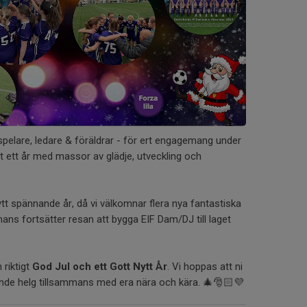
 - spelare, ledare & föräldrar - för ert engagemang under
it ett år med massor av glädje, utveckling och
tt spännande år, då vi välkomnar flera nya fantastiska
ammans fortsätter resan att bygga EIF Dam/DJ till laget
 riktigt
God Jul och ett Gott Nytt År
. Vi hoppas att ni
ande helg tillsammans med era nära och kära. 🎄🎅🏻💜