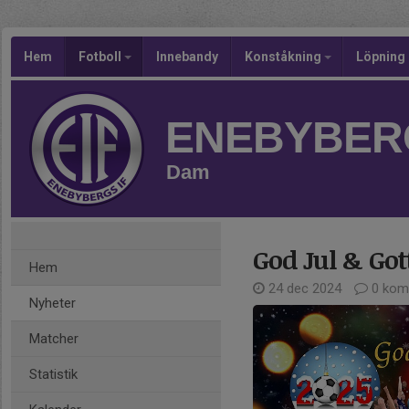
Hem
Fotboll
Innebandy
Konståkning
Löpning
ENEBYBERG
Dam
God Jul & Got
Hem
24 dec 2024
0 kom
Nyheter
Matcher
Statistik