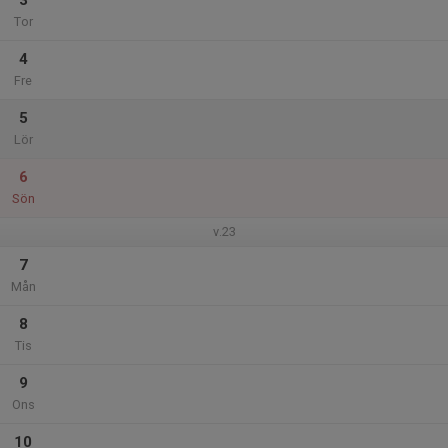
3
Tor
4
Fre
5
Lör
6
Sön
v.23
7
Mån
8
Tis
9
Ons
10