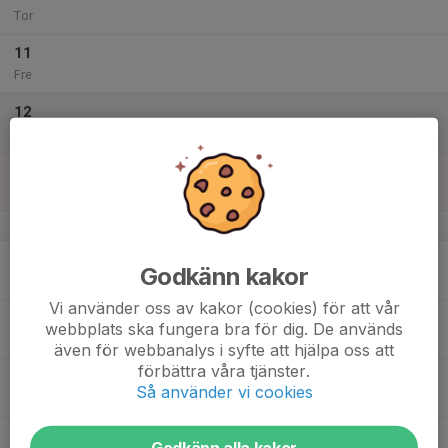
Tor
11
Fre
12
Lör
13
Sön
v.24
14
Godkänn kakor
Mån
Vi använder oss av kakor (cookies) för att vår
15
webbplats ska fungera bra för dig. De används
Tis
även för webbanalys i syfte att hjälpa oss att
förbättra våra tjänster.
16
Så använder vi cookies
Ons
17
Godkänn alla kakor