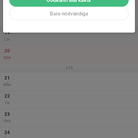
Tor
Bara nödvändiga
18
Fre
19
Lör
20
Sön
v.25
21
Mån
22
Tis
23
Ons
24