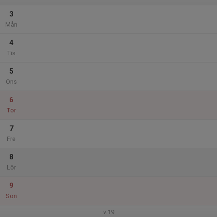
3
Mån
4
Tis
5
Ons
6
Tor
7
Fre
8
Lör
9
Sön
v.19