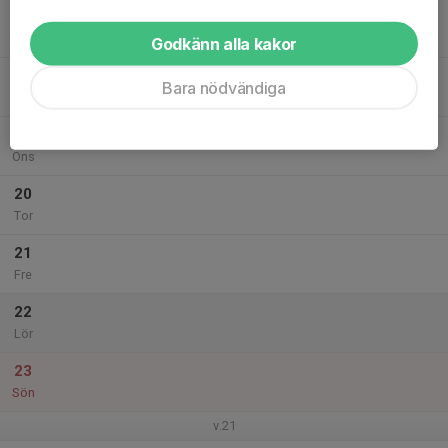
17
Mån
Godkänn alla kakor
18
Bara nödvändiga
Tis
19
Ons
20
Tor
21
Fre
22
Lör
23
Sön
v.21