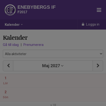
ENEBYBERGS IF
F2017
Logga in
Kalender
Kalender
Gå till idag
|
Prenumerera
Maj 2027
1
Lör
2
Sön
v.18