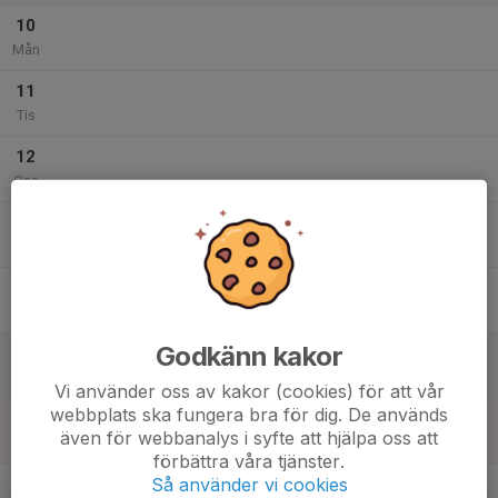
10
Mån
11
Tis
12
Ons
13
Tor
14
Fre
Godkänn kakor
15
Lör
Vi använder oss av kakor (cookies) för att vår
webbplats ska fungera bra för dig. De används
16
även för webbanalys i syfte att hjälpa oss att
Sön
förbättra våra tjänster.
v.20
Så använder vi cookies