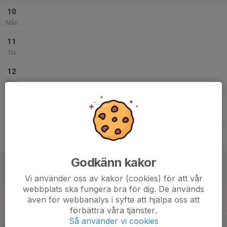
10
Mån
11
Tis
12
Ons
13
Tor
14
Fre
Godkänn kakor
15
Lör
Vi använder oss av kakor (cookies) för att vår
webbplats ska fungera bra för dig. De används
16
även för webbanalys i syfte att hjälpa oss att
Sön
förbättra våra tjänster.
v.20
Så använder vi cookies