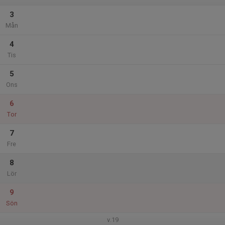
3
Mån
4
Tis
5
Ons
6
Tor
7
Fre
8
Lör
9
Sön
v.19