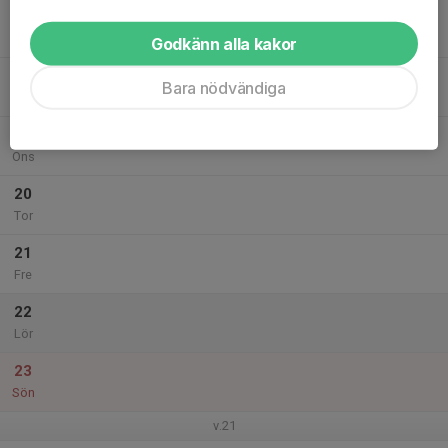
17
Mån
Godkänn alla kakor
18
Bara nödvändiga
Tis
19
Ons
20
Tor
21
Fre
22
Lör
23
Sön
v.21