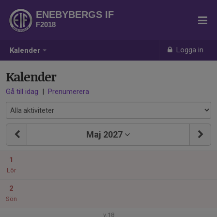
ENEBYBERGS IF
F2018
Logga in
Kalender
Kalender
Gå till idag
|
Prenumerera
Maj 2027
1
Lör
2
Sön
v.18