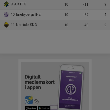
9. AIK FF 8
10
-11
9
10. Enebybergs IF 2
10
-37
4
11. Norrtulls SK 3
10
-49
2