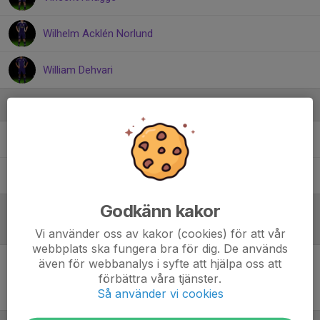
Wilhelm Acklén Norlund
William Dehvari
Ledare
Mahmoud Alyan Tablou
Huvudtränare
Rickard Sundbom
Ledare
Godkänn kakor
Referat
Vi använder oss av kakor (cookies) för att vår
webbplats ska fungera bra för dig. De används
även för webbanalys i syfte att hjälpa oss att
Inget referat skrivet
förbättra våra tjänster.
Så använder vi cookies