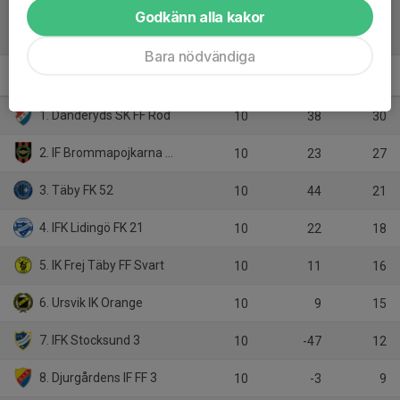
Godkänn alla kakor
Tabell
Bara nödvändiga
P2012- 3B
M
+/-
P
1. Danderyds SK FF Röd
10
38
30
2. IF Brommapojkarna P12-21
10
23
27
3. Täby FK 52
10
44
21
4. IFK Lidingö FK 21
10
22
18
5. IK Frej Täby FF Svart
10
11
16
6. Ursvik IK Orange
10
9
15
7. IFK Stocksund 3
10
-47
12
8. Djurgårdens IF FF 3
10
-3
9