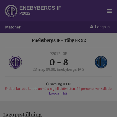
ENEBYBERGS IF
P2012
Logga in
Matcher
Enebybergs IF - Täby FK 52
P2012- 3B
0 - 8
23 maj, 09:00, Enebybergs IP 2
Samling 08:15
Endast kallade kunde anmäla sig till aktiviteten. 24 personer var kallade.
Logga in här
Laguppställning