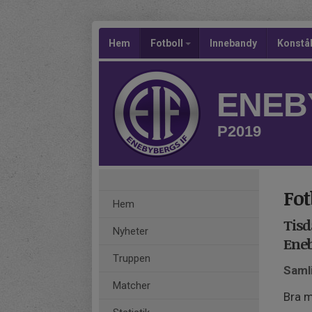
Hem
Fotboll
Innebandy
Konstå
ENEB
P2019
Fot
Hem
Tisd
Nyheter
Ene
Truppen
Samli
Matcher
Bra m