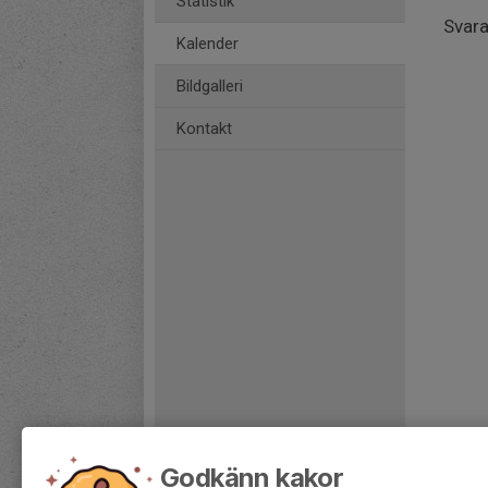
Statistik
Svara
Kalender
Bildgalleri
Kontakt
Godkänn kakor