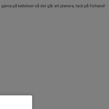
 gärna på kallelsen så det går att planera, tack på förhand!