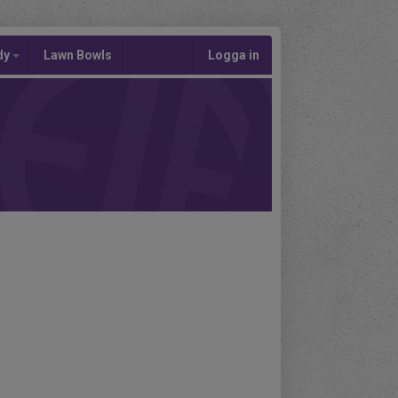
dy
Lawn Bowls
Logga in