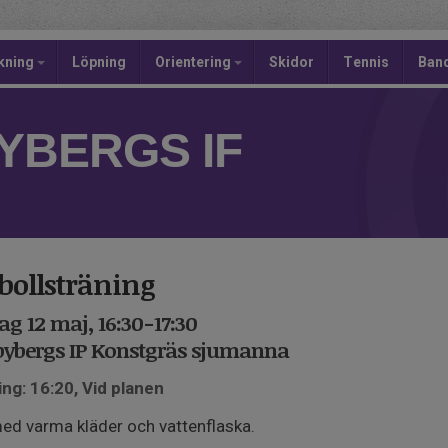
kning
Löpning
Orientering
Skidor
Tennis
Ban
YBERGS IF
bollsträning
ag 12 maj, 16:30-17:30
bybergs IP Konstgräs sjumanna
ng: 16:20, Vid planen
ed varma kläder och vattenflaska.