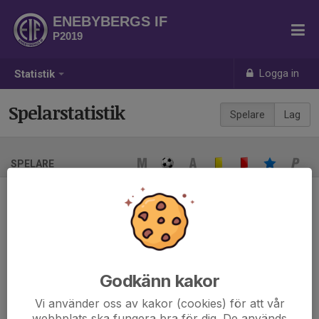
ENEBYBERGS IF
P2019
Logga in
Statistik
Spelarstatistik
Spelare
Lag
SPELARE
Ingen spelarstatistik sparad
När ni fyller i uppställning på respektive match visas statistiken
automatiskt på denna sida
Godkänn kakor
Vi använder oss av kakor (cookies) för att vår
webbplats ska fungera bra för dig. De används