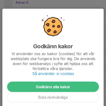
Adrian R.
Albert B.
Axel T.
Godkänn kakor
Axel T.
Vi använder oss av kakor (cookies) för att vår
webbplats ska fungera bra för dig. De används
Bernard S.
även för webbanalys i syfte att hjälpa oss att
förbättra våra tjänster.
Så använder vi cookies
Edvin L.
Godkänn alla kakor
Elliot R.
Bara nödvändiga
Erik L.