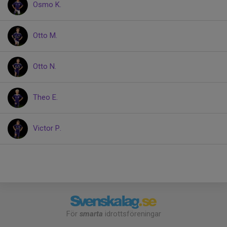
Osmo K.
Otto M.
Otto N.
Theo E.
Victor P.
För
smarta
idrottsföreningar