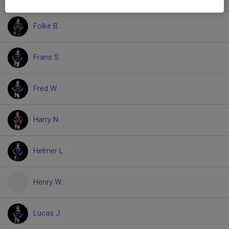
Folke B.
Frans S.
Fred W.
Harry N.
Helmer L.
Henry W.
Lucas J.