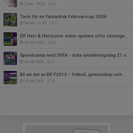
2 mar, 19:35
0
Tack för en fantastisk Februaricup 2026!
24 feb, 11:45
1
EIF Herr & Herrjunior söker spelare inför säsongen 2026!
12 nov 2025
0
Speedcamp med SVFA - sista anmälningsdag 21 oktober
16 okt 2025
0
Bli en del av EIF F2013 – fotboll, gemenskap och massor av glädje!
13 okt 2025
0