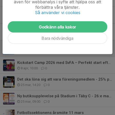
även för webbanalys i syfte att hjälpa oss att
25 maj, 14:33
0
förbättra våra tjänster.
Så använder vi cookies
Sammanfattning från lagledarmöte inom EIF Fotboll – 12 maj
13 maj, 11:01
1
Godkänn alla kakor
Hemmapremiär för herrarna!
9 maj, 07:25
0
Bara nödvändiga
Matchklimathelg 💜
8 maj, 16:15
0
Kickstart Camp 2026 med SvFA – Perfekt start efter sommaruppehållet!
8 apr, 10:00
0
Det ska löna sig att vara föreningsmedlem - 25% på fotbollsskor!
25 mar, 14:20
0
Ny butiksupplevelse på Stadium i Täby C - 26:e mars KL. 10.00
25 mar, 09:00
0
Fotbollssektionens årsmöte 11 mars