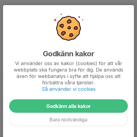
Kommentarer
Stefan Hamberg
13 maj, 21:52
Tack för bra sammanfattning
Godkänn kakor
Vi använder oss av kakor (cookies) för att vår
Tidigare nyheter
webbplats ska fungera bra för dig. De används
även för webbanalys i syfte att hjälpa oss att
förbättra våra tjänster.
Ses vi på Kickstart Camp 12–14 augusti på Enebybergs IP?
Så använder vi cookies
25 jun, 18:00
0
Sista omgången innan sommaruppehållet!
Godkänn alla kakor
12 jun, 18:25
0
Bara nödvändiga
Kickstarta höstsäsongen på bästa sätt!
2 jun, 17:35
0