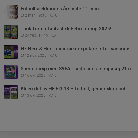
Fotbollssektionens årsmöte 11 mars
2 mar, 19:35
0
Tack för en fantastisk Februaricup 2026!
24 feb, 11:45
1
EIF Herr & Herrjunior söker spelare inför säsongen 2026!
12 nov 2025
0
Speedcamp med SVFA - sista anmälningsdag 21 oktober
16 okt 2025
0
Bli en del av EIF F2013 – fotboll, gemenskap och massor av glädje!
13 okt 2025
0