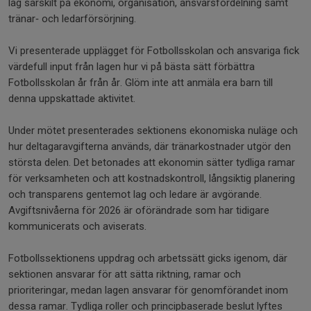
låg särskilt på ekonomi, organisation, ansvarsfördelning samt
tränar‑ och ledarförsörjning.
Vi presenterade upplägget för Fotbollsskolan och ansvariga fick
värdefull input från lagen hur vi på bästa sätt förbättra
Fotbollsskolan år från år. Glöm inte att anmäla era barn till
denna uppskattade aktivitet.
Under mötet presenterades sektionens ekonomiska nuläge och
hur deltagaravgifterna används, där tränarkostnader utgör den
största delen. Det betonades att ekonomin sätter tydliga ramar
för verksamheten och att kostnadskontroll, långsiktig planering
och transparens gentemot lag och ledare är avgörande.
Avgiftsnivåerna för 2026 är oförändrade som har tidigare
kommunicerats och aviserats.
Fotbollssektionens uppdrag och arbetssätt gicks igenom, där
sektionen ansvarar för att sätta riktning, ramar och
prioriteringar, medan lagen ansvarar för genomförandet inom
dessa ramar. Tydliga roller och principbaserade beslut lyftes