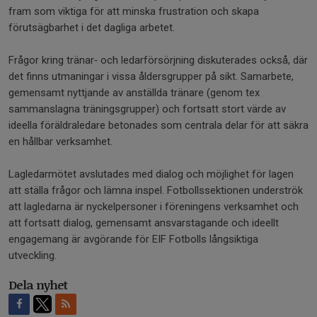
fram som viktiga för att minska frustration och skapa
förutsägbarhet i det dagliga arbetet.
Frågor kring tränar‑ och ledarförsörjning diskuterades också, där
det finns utmaningar i vissa åldersgrupper på sikt. Samarbete,
gemensamt nyttjande av anställda tränare (genom tex
sammanslagna träningsgrupper) och fortsatt stort värde av
ideella föräldraledare betonades som centrala delar för att säkra
en hållbar verksamhet.
Lagledarmötet avslutades med dialog och möjlighet för lagen
att ställa frågor och lämna inspel. Fotbollssektionen underströk
att lagledarna är nyckelpersoner i föreningens verksamhet och
att fortsatt dialog, gemensamt ansvarstagande och ideellt
engagemang är avgörande för EIF Fotbolls långsiktiga
utveckling.
Dela nyhet