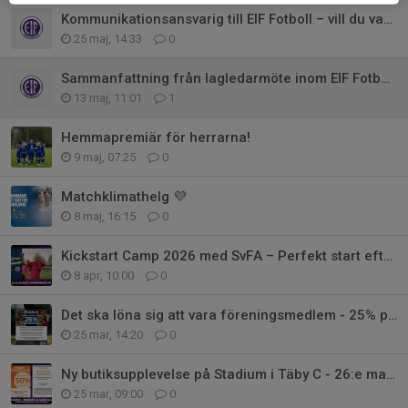
Kommunikationsansvarig till EIF Fotboll – vill du vara med?
25 maj, 14:33
0
Sammanfattning från lagledarmöte inom EIF Fotboll – 12 maj
13 maj, 11:01
1
Hemmapremiär för herrarna!
9 maj, 07:25
0
Matchklimathelg 💜
8 maj, 16:15
0
Kickstart Camp 2026 med SvFA – Perfekt start efter sommaruppehållet!
8 apr, 10:00
0
Det ska löna sig att vara föreningsmedlem - 25% på fotbollsskor!
25 mar, 14:20
0
Ny butiksupplevelse på Stadium i Täby C - 26:e mars KL. 10.00
25 mar, 09:00
0