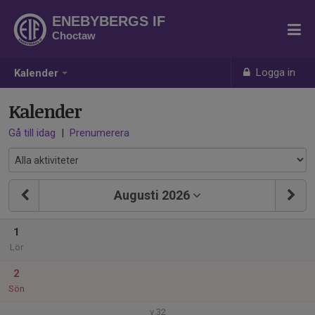
ENEBYBERGS IF
Choctaw
Logga in
Kalender
Kalender
Gå till idag
|
Prenumerera
Augusti 2026
1
Lör
2
Sön
v.32