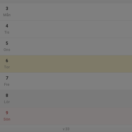
3
Mån
4
Tis
5
Ons
6
Tor
7
Fre
8
Lör
9
Sön
v.33