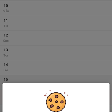
10
Mån
11
Tis
12
Ons
13
Tor
14
Fre
15
Lör
16
Sön
v.34