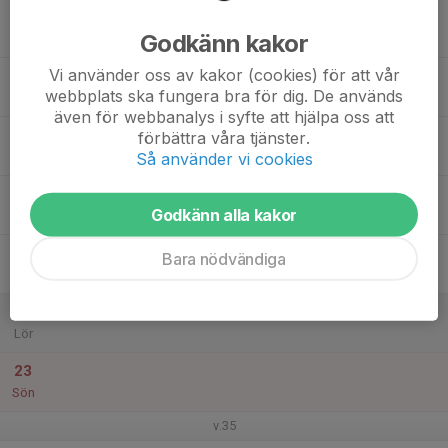
17
Godkänn kakor
Mån
Vi använder oss av kakor (cookies) för att vår
18
webbplats ska fungera bra för dig. De används
Tis
även för webbanalys i syfte att hjälpa oss att
19
förbättra våra tjänster.
Så använder vi cookies
Ons
20
Godkänn alla kakor
Tor
21
Bara nödvändiga
Fre
22
Lör
23
Sön
v.35