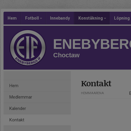
Hem
Fotboll
Innebandy
Konståkning
Löpning
ENEBYBERG
Choctaw
Kontakt
Hem
HEMMAARENA
Medlemmar
Kalender
Kontakt