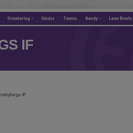
Orientering
Skidor
Tennis
Bandy
Lawn Bowls
S IF
Enebybergs IP