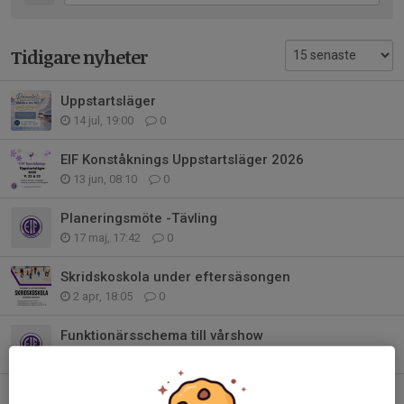
Tidigare nyheter
Uppstartsläger
14 jul, 19:00
0
EIF Konståknings Uppstartsläger 2026
13 jun, 08:10
0
Planeringsmöte -Tävling
17 maj, 17:42
0
Skridskoskola under eftersäsongen
2 apr, 18:05
0
Funktionärsschema till vårshow
30 mar, 05:42
0
Viktig info från showgruppen!