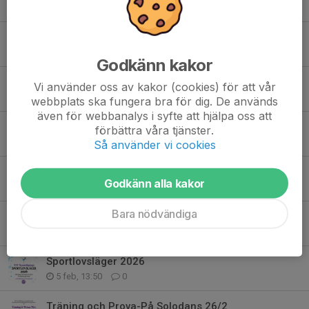
29 mar, 15:27
1
Enkät för alla!
26 mar, 20:00
0
Godkänn kakor
Förbokning av VIP-platser till showen!
Vi använder oss av kakor (cookies) för att vår
20 mar, 10:20
0
webbplats ska fungera bra för dig. De används
även för webbanalys i syfte att hjälpa oss att
Vårshow 31 mars 2026
förbättra våra tjänster.
17 mar, 20:55
0
Så använder vi cookies
Väkomna på workshop med Maurizio Margaglio 9-12 april!
Godkänn alla kakor
2 mar, 16:00
0
Bara nödvändiga
Årsmöte 19/3 kl 18:30
11 feb, 07:15
0
Sportlovsläger 2026
5 feb, 13:50
0
Träning och Prova-På Solodans 26/2