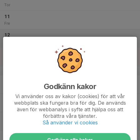
Tor
11
Fre
12
Lör
13
Sön
v.16
14
Godkänn kakor
Mån
Vi använder oss av kakor (cookies) för att vår
15
webbplats ska fungera bra för dig. De används
Tis
även för webbanalys i syfte att hjälpa oss att
förbättra våra tjänster.
16
Så använder vi cookies
Ons
17
Godkänn alla kakor