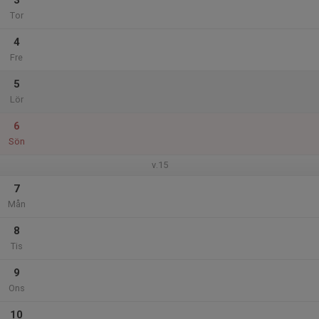
3
Tor
4
Fre
5
Lör
6
Sön
v.15
7
Mån
8
Tis
9
Ons
10