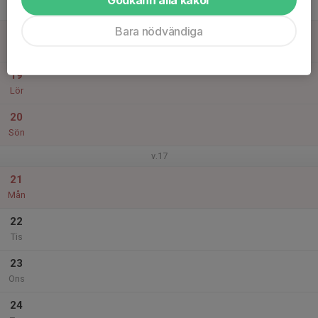
Tor
Bara nödvändiga
18
Fre
19
Lör
20
Sön
v.17
21
Mån
22
Tis
23
Ons
24