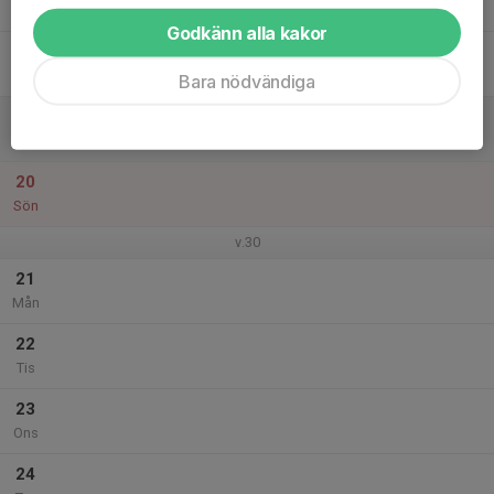
Tor
Godkänn alla kakor
18
Fre
Bara nödvändiga
19
Lör
20
Sön
v.30
21
Mån
22
Tis
23
Ons
24