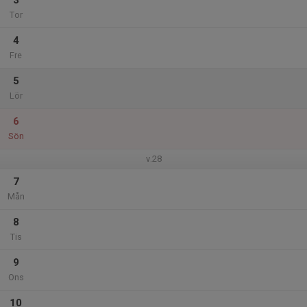
3
Tor
4
Fre
5
Lör
6
Sön
v.28
7
Mån
8
Tis
9
Ons
10