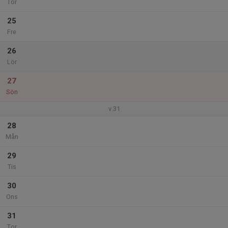
Tor
25
Fre
26
Lör
27
Sön
v.31
28
Mån
29
Tis
30
Ons
31
Tor