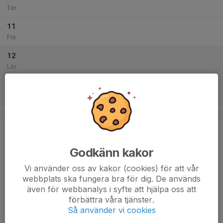
Tor
11
Fre
12
Lör
13
Sön
v.29
14
Mån
Godkänn kakor
15
Vi använder oss av kakor (cookies) för att vår
Tis
webbplats ska fungera bra för dig. De används
16
även för webbanalys i syfte att hjälpa oss att
förbättra våra tjänster.
Ons
Så använder vi cookies
17