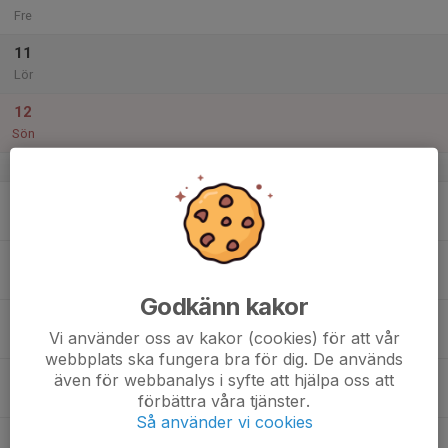
Fre
11
Lör
12
Sön
v.3
13
Mån
14
Tis
Godkänn kakor
15
Vi använder oss av kakor (cookies) för att vår
Ons
webbplats ska fungera bra för dig. De används
16
även för webbanalys i syfte att hjälpa oss att
förbättra våra tjänster.
Tor
Så använder vi cookies
17