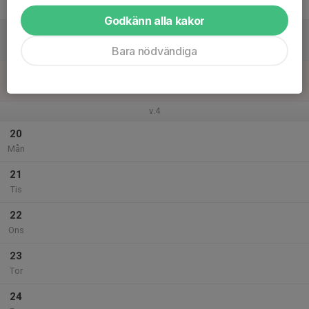
Fre
Godkänn alla kakor
18
Lör
Bara nödvändiga
19
Sön
v.4
20
Mån
21
Tis
22
Ons
23
Tor
24