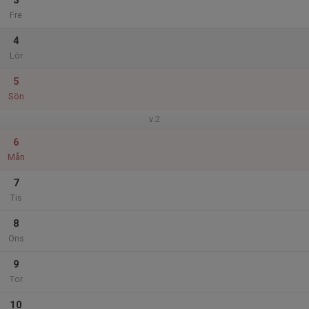
3
Fre
4
Lör
5
Sön
v.2
6
Mån
7
Tis
8
Ons
9
Tor
10