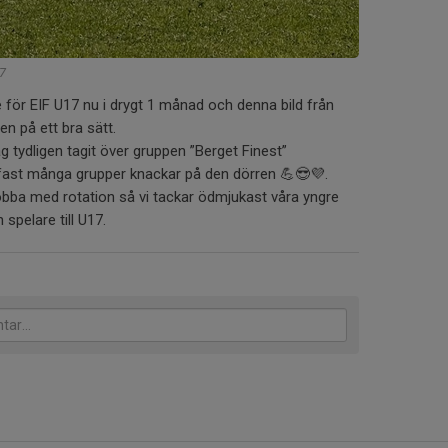
17
 för EIF U17 nu i drygt 1 månad och denna bild från
 på ett bra sätt.
ag tydligen tagit över gruppen ”Berget Finest”
fast många grupper knackar på den dörren 💪😎💜.
obba med rotation så vi tackar ödmjukast våra yngre
 spelare till U17.