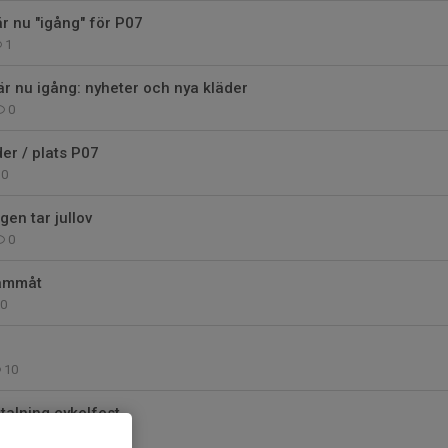
r nu "igång" för P07
1
r nu igång: nyheter och nya kläder
0
der / plats P07
0
en tar jullov
0
rammåt
0
10
alning cykelfest
0