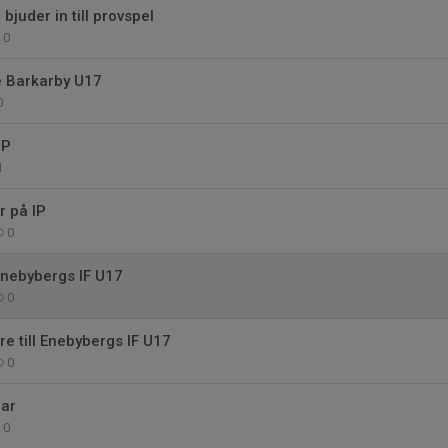
 bjuder in till provspel
0
e Barkarby U17
0
IP
1
 på IP
0
Enebybergs IF U17
0
e till Enebybergs IF U17
0
ar
0