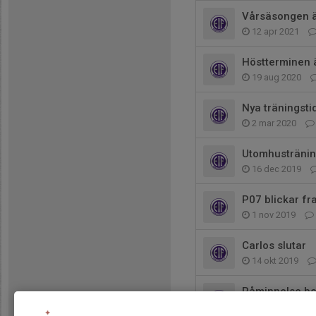
Vårsäsongen ä
12 apr 2021
Höstterminen ä
19 aug 2020
Nya träningsti
2 mar 2020
Utomhusträning
16 dec 2019
P07 blickar f
1 nov 2019
Carlos slutar
14 okt 2019
Påminnelse bet
8 okt 2019