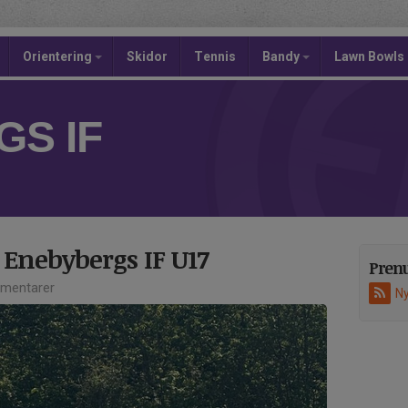
Orientering
Skidor
Tennis
Bandy
Lawn Bowls
S IF
 Enebybergs IF U17
Pren
mentarer
Ny