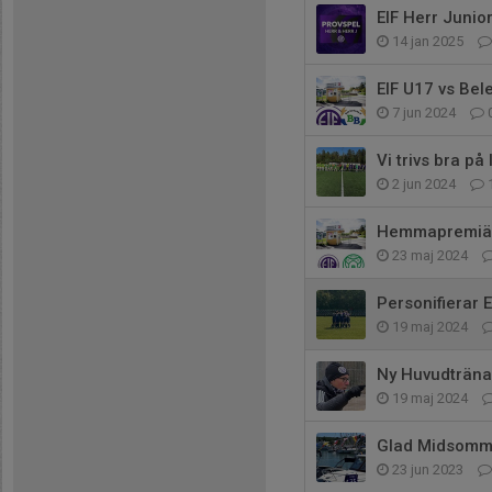
EIF Herr Junior
14 jan 2025
EIF U17 vs Bel
7 jun 2024
Vi trivs bra på 
2 jun 2024
Hemmapremiär
23 maj 2024
Personifierar 
19 maj 2024
Ny Huvudtränar
19 maj 2024
Glad Midsomm
23 jun 2023