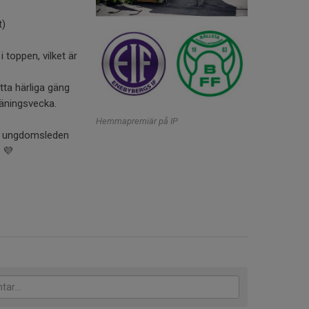
t)
i toppen, vilket är
tta härliga gäng
räningsvecka.
Hemmapremiär på IP
re ungdomsleden
 💜