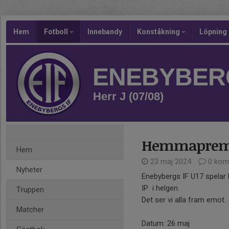
Hem
Fotboll
Innebandy
Konståkning
Löpning
ENEBYBERG
Herr J (07/08)
Hemmapremi
Hem
23 maj 2024
0 kom
Nyheter
Enebybergs IF U17 spela
IP i helgen.
Truppen
Det ser vi alla fram emot.
Matcher
Datum: 26 maj