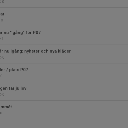
0
ar
0
r nu "igång" för P07
1
r nu igång: nyheter och nya kläder
0
der / plats P07
0
en tar jullov
0
rammåt
0