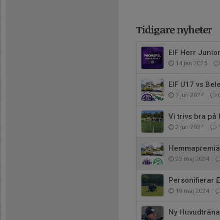
Tidigare nyheter
EIF Herr Junior
14 jan 2025
EIF U17 vs Bel
7 jun 2024
Vi trivs bra på 
2 jun 2024
Hemmapremiär
23 maj 2024
Personifierar 
19 maj 2024
Ny Huvudtränar