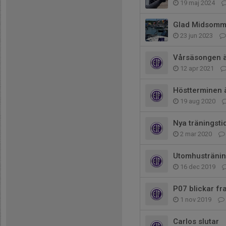
19 maj 2024
Glad Midsomm
23 jun 2023
Vårsäsongen ä
12 apr 2021
Höstterminen ä
19 aug 2020
Nya träningsti
2 mar 2020
Utomhusträning
16 dec 2019
P07 blickar f
1 nov 2019
Carlos slutar