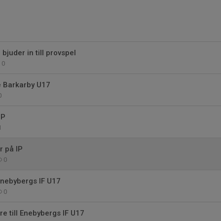
 bjuder in till provspel
0
e Barkarby U17
0
IP
1
 på IP
0
Enebybergs IF U17
0
e till Enebybergs IF U17