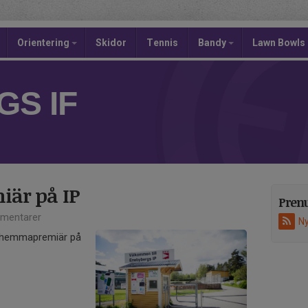
Orientering
Skidor
Tennis
Bandy
Lawn Bowls
S IF
är på IP
Pren
mentarer
Ny
r hemmapremiär på