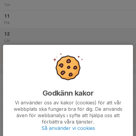
Tor
11
Fre
12
Lör
13
Sön
v.51
14
Mån
Godkänn kakor
15
Vi använder oss av kakor (cookies) för att vår
Tis
webbplats ska fungera bra för dig. De används
16
även för webbanalys i syfte att hjälpa oss att
förbättra våra tjänster.
Ons
Så använder vi cookies
17