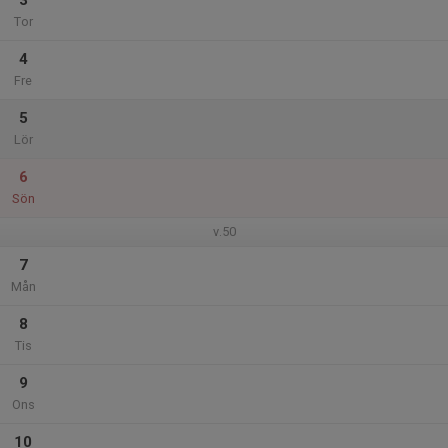
3
Tor
4
Fre
5
Lör
6
Sön
v.50
7
Mån
8
Tis
9
Ons
10