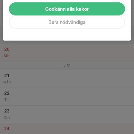
Tor
Godkänn alla kakor
18
Fre
Bara nödvändiga
19
Lör
20
Sön
v.52
21
Mån
22
Tis
23
Ons
24