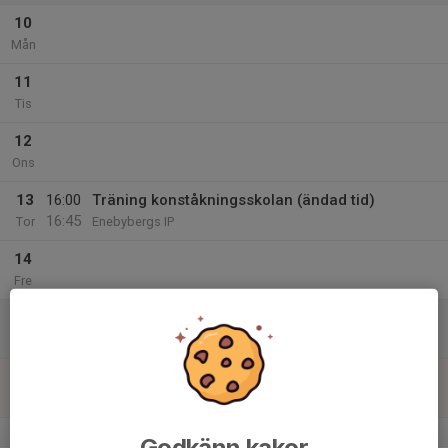
10
Mån
11
Tis
12
Ons
13
16:00
Träning konståkningsskolan (ändad tid)
16:45
Tor
Enebybergs IP
14
Fre
15
Lör
16
16:30
Träning konståkningsskolan
17:55
Sön
Enebybergs IP
v.47
Godkänn kakor