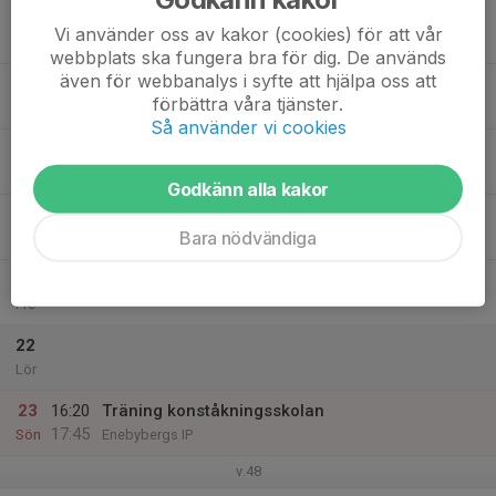
17
Vi använder oss av kakor (cookies) för att vår
Mån
webbplats ska fungera bra för dig. De används
även för webbanalys i syfte att hjälpa oss att
18
förbättra våra tjänster.
Tis
Så använder vi cookies
19
Ons
Godkänn alla kakor
20
16:00
Fotografering konståkningsskola
Bara nödvändiga
17:00
Tor
Enebybergs IP
21
Fre
22
Lör
23
16:20
Träning konståkningsskolan
17:45
Sön
Enebybergs IP
v.48