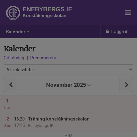
ENEBYBERGS IF
Konståkningsskolan
Logga in
Kalender
Kalender
Gå till idag
|
Prenumerera
November 2025
1
Lör
2
16:20
Träning konståkningsskolan
17:45
Sön
Enebybergs IP
v.45