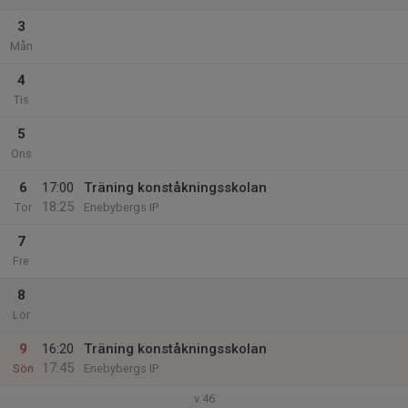
3
Mån
4
Tis
5
Ons
6
17:00
Träning konståkningsskolan
18:25
Tor
Enebybergs IP
7
Fre
8
Lör
9
16:20
Träning konståkningsskolan
17:45
Sön
Enebybergs IP
v.46