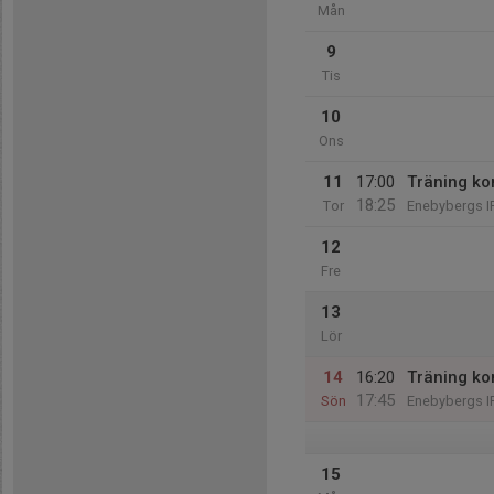
Mån
9
Tis
10
Ons
11
17:00
Träning ko
18:25
Tor
Enebybergs I
12
Fre
13
Lör
14
16:20
Träning ko
17:45
Sön
Enebybergs I
15