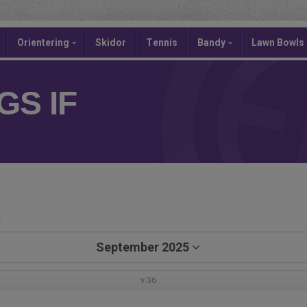
Orientering
Skidor
Tennis
Bandy
Lawn Bowls
S IF
a
September 2025
v.36