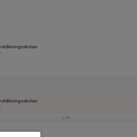
nståkningsskolan
P
nståkningsskolan
P
v.40