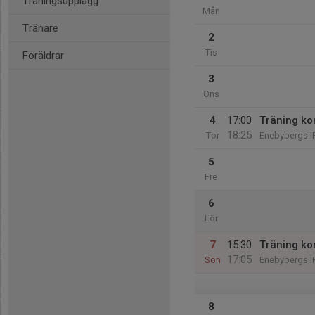
Träningsupplägg
Mån
Tränare
2
Tis
Föräldrar
3
Ons
4
17:00
Träning ko
18:25
Tor
Enebybergs I
5
Fre
6
Lör
7
15:30
Träning ko
17:05
Sön
Enebybergs I
8