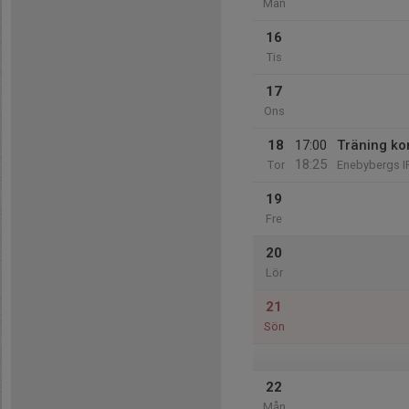
Mån
16
Tis
17
Ons
18
17:00
Träning ko
18:25
Tor
Enebybergs I
19
Fre
20
Lör
21
Sön
22
Mån