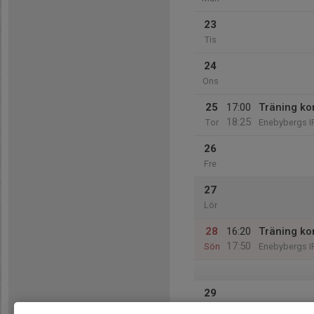
23
Tis
24
Ons
25
17:00
Träning ko
18:25
Tor
Enebybergs I
26
Fre
27
Lör
28
16:20
Träning ko
17:50
Sön
Enebybergs I
29
Mån