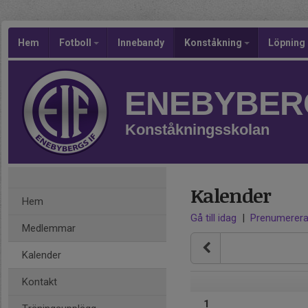
Hem
Fotboll
Innebandy
Konståkning
Löpning
ENEBYBERG
Konståkningsskolan
Kalender
Hem
Gå till idag
|
Prenumerer
Medlemmar
Kalender
Kontakt
1