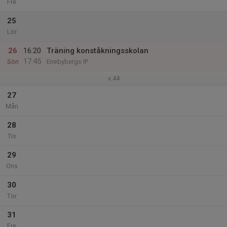
Fre
25
Lör
26
16:20
Träning konståkningsskolan
17:45
Sön
Enebybergs IP
v.44
27
Mån
28
Tis
29
Ons
30
Tor
31
Fre