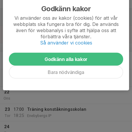
Fre
Godkänn kakor
18
Vi använder oss av kakor (cookies) för att vår
Lör
webbplats ska fungera bra för dig. De används
även för webbanalys i syfte att hjälpa oss att
19
16:30
Träning konståkningsskolan
förbättra våra tjänster.
17:55
Sön
Enebybergs IP
Så använder vi cookies
v.43
20
Godkänn alla kakor
Mån
Bara nödvändiga
21
Tis
22
Ons
23
17:00
Träning konståkningsskolan
18:25
Tor
Enebybergs IP
24