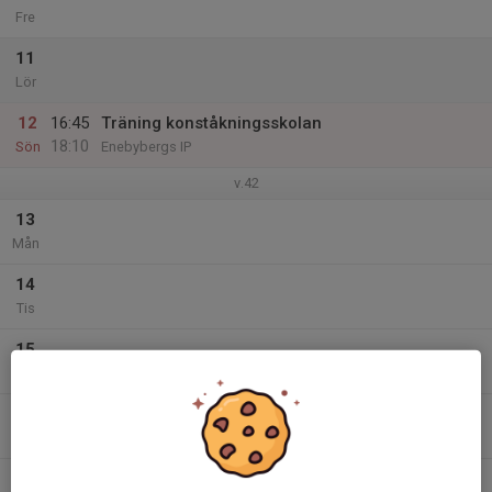
Fre
11
Lör
12
16:45
Träning konståkningsskolan
18:10
Sön
Enebybergs IP
v.42
13
Mån
14
Tis
15
Ons
16
17:00
Träning konståkningsskolan
18:25
Tor
Enebybergs IP
17