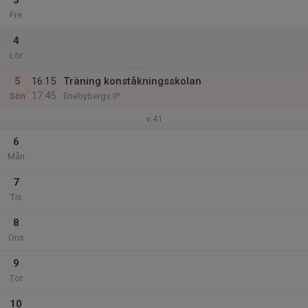
3
Fre
4
Lör
5
16:15
Träning konståkningsskolan
17:45
Sön
Enebybergs IP
v.41
6
Mån
7
Tis
8
Ons
9
Tor
10