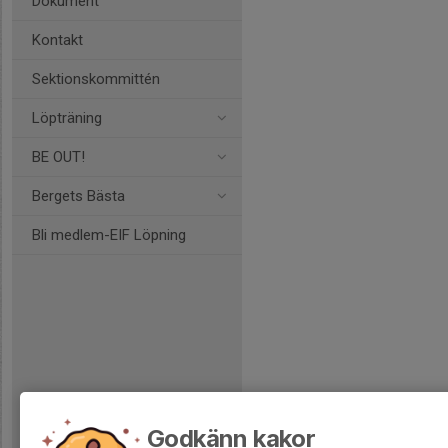
Dokument
Kontakt
Sektionskommittén
Löpträning
BE OUT!
Bergets Bästa
Bli medlem-EIF Löpning
Godkänn kakor