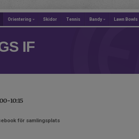
Orientering
Skidor
Tennis
Bandy
Lawn Bowls
S IF
00-10:15
cebook för samlingsplats