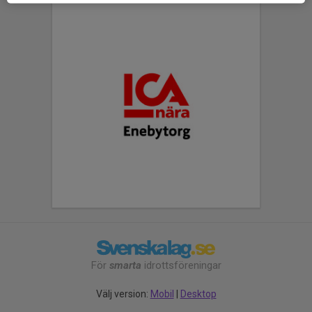
För
smarta
idrottsföreningar
Välj version:
Mobil
|
Desktop