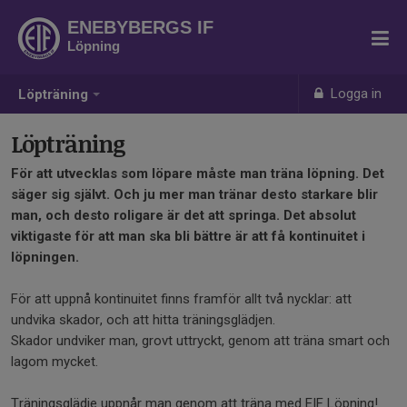
ENEBYBERGS IF
Löpning
Logga in
Löpträning
Löpträning
För att utvecklas som löpare måste man träna löpning. Det
säger sig självt. Och ju mer man tränar desto starkare blir
man, och desto roligare är det att springa. Det absolut
viktigaste för att man ska bli bättre är att få kontinuitet i
löpningen.
För att uppnå kontinuitet finns framför allt två nycklar: att
undvika skador, och att hitta träningsglädjen.
Skador undviker man, grovt uttryckt, genom att träna smart och
lagom mycket.
Träningsglädje uppnår man genom att träna med EIF Löpning!