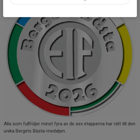
Alla som fullföljer minst fyra av de sex etapperna har rätt till den
unika Bergets Bästa-medaljen.