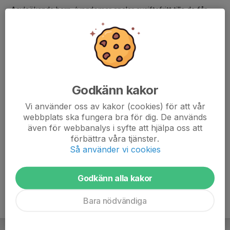
• Asylsökande barn-/ungdomar spelar avgiftsfritt tills de får
uppehållstillstånd, därefter får de hjälp som ovan under
etableringsperioden (24 mån) med möjlighet till en
utjämningsperiod.
Självklart kan enskilda personer, företagssponsorer eller lag
hjälpa familjer. Om gemensam lagkassa ska hjälpa till så ska
Godkänn kakor
naturligtvis lagets aktiva föräldrar vara överens om upplägget.
Vi använder oss av kakor (cookies) för att vår
Vi ber målsmän-/lagledare kontakta kansliet så allt blir korrekt
webbplats ska fungera bra för dig. De används
även för webbanalys i syfte att hjälpa oss att
från början och för att undvika missförstånd.
förbättra våra tjänster.
ekonomi@enebybergsif.se
eller
kansli@enebybergsif.se
Så använder vi cookies
Beslutad policy aug -2016, reviderad april -19
Godkänn alla kakor
Bara nödvändiga