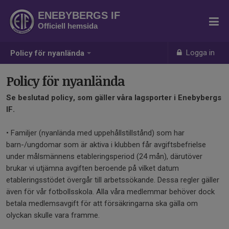
ENEBYBERGS IF
Officiell hemsida
Logga in
Policy för nyanlända
Policy för nyanlända
Se beslutad policy, som gäller våra lagsporter i Enebybergs
IF.
• Familjer (nyanlända med uppehållstillstånd) som har
barn-/ungdomar som är aktiva i klubben får avgiftsbefrielse
under målsmännens etableringsperiod (24 mån), därutöver
brukar vi utjämna avgiften beroende på vilket datum
etableringsstödet övergår till arbetssökande. Dessa regler gäller
även för vår fotbollsskola. Alla våra medlemmar behöver dock
betala medlemsavgift för att försäkringarna ska gälla om
olyckan skulle vara framme.