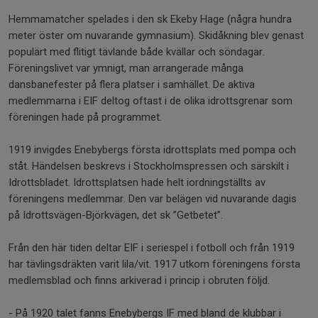
Hemmamatcher spelades i den sk Ekeby Hage (några hundra
meter öster om nuvarande gymnasium). Skidåkning blev genast
populärt med flitigt tävlande både kvällar och söndagar.
Föreningslivet var ymnigt, man arrangerade många
dansbanefester på flera platser i samhället. De aktiva
medlemmarna i EIF deltog oftast i de olika idrottsgrenar som
föreningen hade på programmet.
1919 invigdes Enebybergs första idrottsplats med pompa och
ståt. Händelsen beskrevs i Stockholmspressen och särskilt i
Idrottsbladet. Idrottsplatsen hade helt iordningställts av
föreningens medlemmar. Den var belägen vid nuvarande dagis
på Idrottsvägen-Björkvägen, det sk ”Getbetet”.
Från den här tiden deltar EIF i seriespel i fotboll och från 1919
har tävlingsdräkten varit lila/vit. 1917 utkom föreningens första
medlemsblad och finns arkiverad i princip i obruten följd.
- På 1920 talet fanns Enebybergs IF med bland de klubbar i