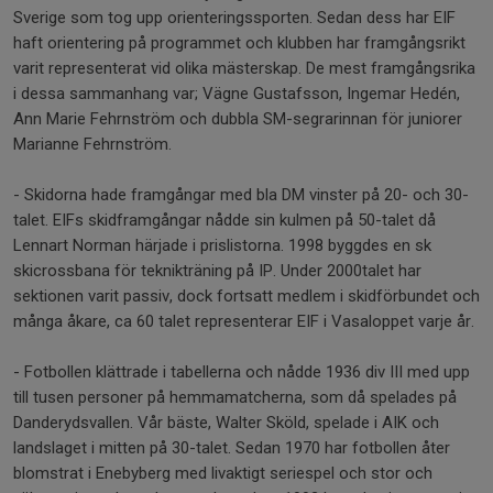
Sverige som tog upp orienteringssporten. Sedan dess har EIF
haft orientering på programmet och klubben har framgångsrikt
varit representerat vid olika mästerskap. De mest framgångsrika
i dessa sammanhang var; Vägne Gustafsson, Ingemar Hedén,
Ann Marie Fehrnström och dubbla SM-segrarinnan för juniorer
Marianne Fehrnström.
- Skidorna hade framgångar med bla DM vinster på 20- och 30-
talet. EIFs skidframgångar nådde sin kulmen på 50-talet då
Lennart Norman härjade i prislistorna. 1998 byggdes en sk
skicrossbana för teknikträning på IP. Under 2000talet har
sektionen varit passiv, dock fortsatt medlem i skidförbundet och
många åkare, ca 60 talet representerar EIF i Vasaloppet varje år.
- Fotbollen klättrade i tabellerna och nådde 1936 div III med upp
till tusen personer på hemmamatcherna, som då spelades på
Danderydsvallen. Vår bäste, Walter Sköld, spelade i AIK och
landslaget i mitten på 30-talet. Sedan 1970 har fotbollen åter
blomstrat i Enebyberg med livaktigt seriespel och stor och