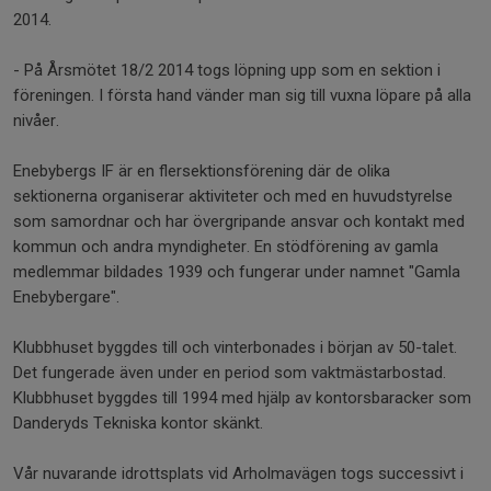
2014.
- På Årsmötet 18/2 2014 togs löpning upp som en sektion i
föreningen. I första hand vänder man sig till vuxna löpare på alla
nivåer.
Enebybergs IF är en flersektionsförening där de olika
sektionerna organiserar aktiviteter och med en huvudstyrelse
som samordnar och har övergripande ansvar och kontakt med
kommun och andra myndigheter. En stödförening av gamla
medlemmar bildades 1939 och fungerar under namnet "Gamla
Enebybergare".
Klubbhuset byggdes till och vinterbonades i början av 50-talet.
Det fungerade även under en period som vaktmästarbostad.
Klubbhuset byggdes till 1994 med hjälp av kontorsbaracker som
Danderyds Tekniska kontor skänkt.
Vår nuvarande idrottsplats vid Arholmavägen togs successivt i