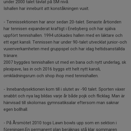
under 2000 talet tävlat på SM nivå.
Ishallen har inneburit att konståkningen vuxit.
- Tennissektionen har anor sedan 20-talet. Senaste årtionden
har tennisen expanderat kraftigt i Enebyberg och har själva
uppfört tennishallen. 1994 utökades hallen med en läktare och
ett eget kansli. Tennissen har under 90-talet utvecklat junior-och
vuxenverkamheten med gruppspel och har idag heltidsanställda
tränare.
2007 byggdes tennishallen ut med en bana och nytt underlag, sk
plexipave, las in och 2016 byggs ett helt nytt kansli,
omklädningsrum och shop ihop med tennishallen.
- Innebandysektionen kom till i slutet av -90 talet. Sporten växer
snabbt och nya lag bildas varje år både pojk och flicklag. Man är
hänvisad till skolornas gymnsatiksalar eftersom man saknar
egen bollhall.
- På Årsmötet 2010 togs Lawn bowls upp som en sektion i
föreningen.En permanent plan beräknas stå klar sommaren