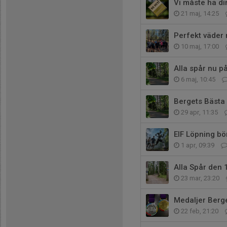
Vi måste ha din
21 maj, 14:25
Perfekt väder 
10 maj, 17:00
Alla spår nu p
6 maj, 10:45
Bergets Bästa 
29 apr, 11:35
EIF Löpning bö
1 apr, 09:39
Alla Spår den 
23 mar, 23:20
Medaljer Berg
22 feb, 21:20