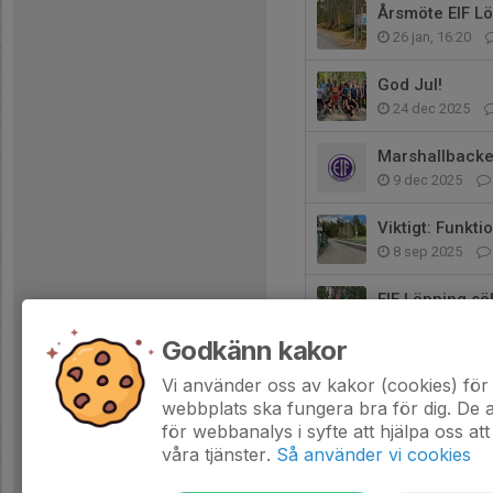
Årsmöte EIF Lö
26 jan, 16:20
God Jul!
24 dec 2025
Marshallbacke
9 dec 2025
Viktigt: Funkti
8 sep 2025
EIF Löpning s
24 jun 2025
Godkänn kakor
Anmälan till 
Vi använder oss av kakor (cookies) för 
3 jun 2025
webbplats ska fungera bra för dig. De
för webbanalys i syfte att hjälpa oss att
våra tjänster.
Så använder vi cookies