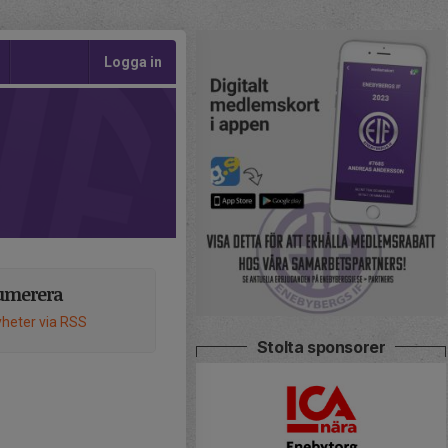
Logga in
umerera
heter via RSS
Stolta sponsorer