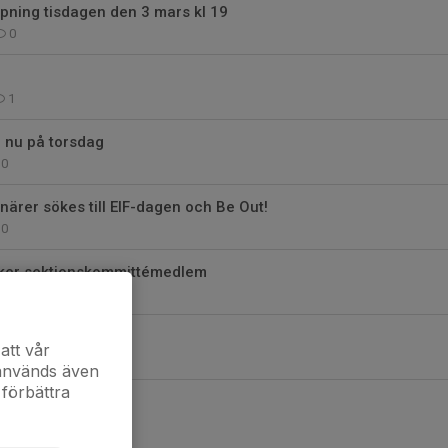
pning tisdagen den 3 mars kl 19
0
1
 nu på torsdag
0
onärer sökes till EIF-dagen och Be Out!
0
öker sektionskommittémedlem
0
BE OUT! 2025 öppen
att vår
0
 används även
 förbättra