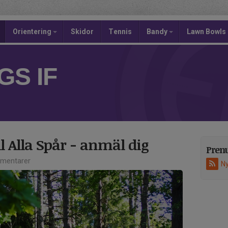
Orientering
Skidor
Tennis
Bandy
Lawn Bowls
S IF
l Alla Spår - anmäl dig
Pren
mentarer
Ny