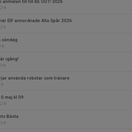
 anmälan till till BE OUT! 2026
5
när EIF annordnade Alla Spår 2026
2
å söndag
0
är igång!
0
rjar använda robotar som tränare
2
10 maj kl 09
0
ets Bästa
0