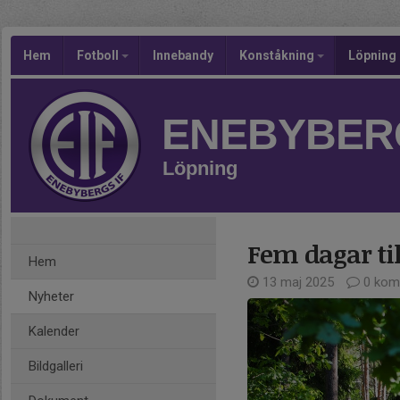
Hem
Fotboll
Innebandy
Konståkning
Löpning
ENEBYBERG
Löpning
Fem dagar til
Hem
13 maj 2025
0 kom
Nyheter
Kalender
Bildgalleri