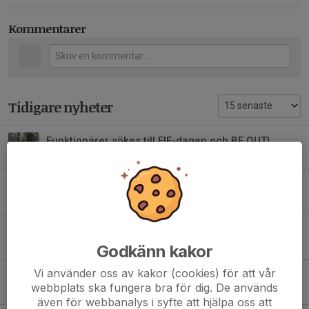
Kommentarer
Tidigare nyheter
Funktionärer sökes till EIF-dagen och BE OUT!
4 aug, 00:00
0
Vi behöver dig som medlem i EIF löpning
3 jun, 15:10
1
Vi måste ha din anmälan till till BE OUT! 2026
21 maj, 14:25
5
Godkänn kakor
Vi använder oss av kakor (cookies) för att vår
Perfekt väder när EIF annordnade Alla Spår 2026
webbplats ska fungera bra för dig. De används
10 maj, 17:00
2
även för webbanalys i syfte att hjälpa oss att