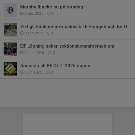
Marshallbacke nu på torsdag
9 dec 2025
0
Viktigt: Funktionärer sökes till EIF-dagen och Be Out!
8 sep 2025
0
EIF Löpning söker sektionskommittémedlem
24 jun 2025
0
Anmälan till BE OUT! 2025 öppen
3 jun 2025
0