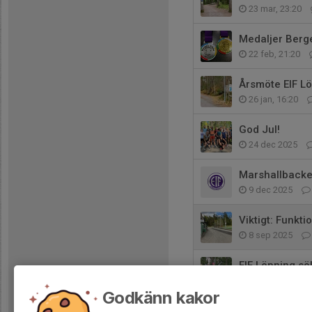
23 mar, 23:20
Medaljer Berg
22 feb, 21:20
Årsmöte EIF Lö
26 jan, 16:20
God Jul!
24 dec 2025
Marshallbacke
9 dec 2025
Viktigt: Funkti
8 sep 2025
EIF Löpning s
24 jun 2025
Godkänn kakor
Anmälan till 