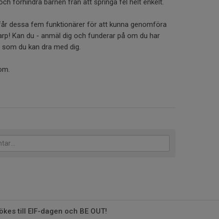
ch förhindra barnen från att springa fel helt enkelt.
 vi får dessa fem funktionärer för att kunna genomföra
karp! Kan du - anmäl dig och funderar på om du har
 som du kan dra med dig.
om.
ökes till EIF-dagen och BE OUT!