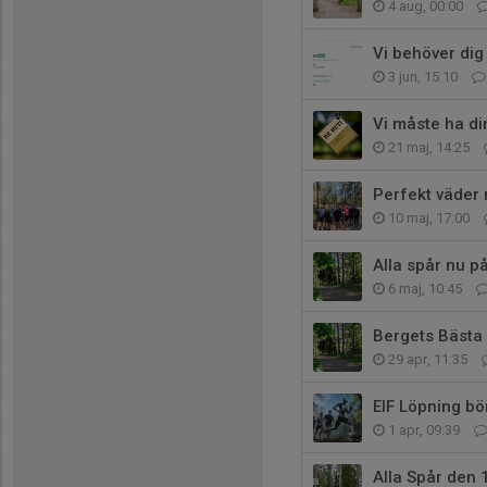
4 aug, 00:00
Vi behöver dig
3 jun, 15:10
Vi måste ha din
21 maj, 14:25
Perfekt väder 
10 maj, 17:00
Alla spår nu p
6 maj, 10:45
Bergets Bästa 
29 apr, 11:35
EIF Löpning bö
1 apr, 09:39
Alla Spår den 