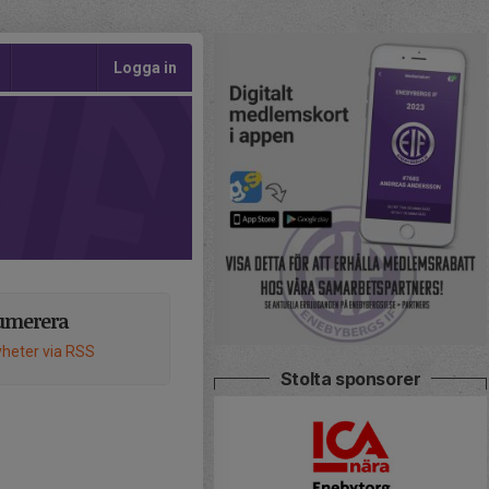
Logga in
umerera
heter via RSS
Stolta sponsorer