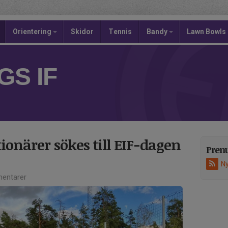
Orientering
Skidor
Tennis
Bandy
Lawn Bowls
S IF
tionärer sökes till EIF-dagen
Pren
Ny
entarer