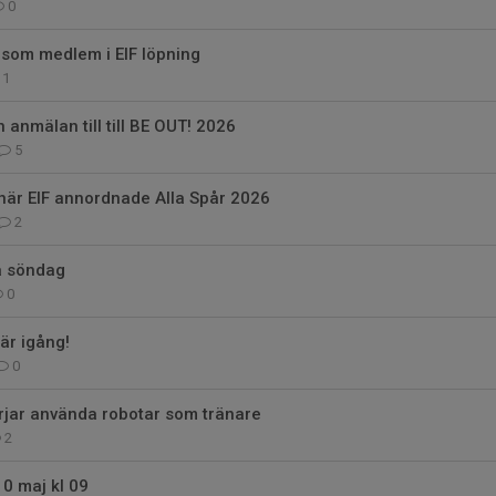
0
 som medlem i EIF löpning
1
 anmälan till till BE OUT! 2026
5
när EIF annordnade Alla Spår 2026
2
å söndag
0
är igång!
0
rjar använda robotar som tränare
2
10 maj kl 09