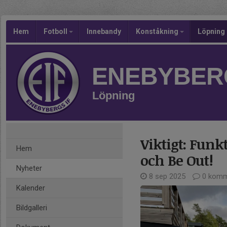
Hem
Fotboll
Innebandy
Konståkning
Löpning
ENEBYBERG
Löpning
Viktigt: Funk
Hem
och Be Out!
Nyheter
8 sep 2025
0 komm
Kalender
Bildgalleri