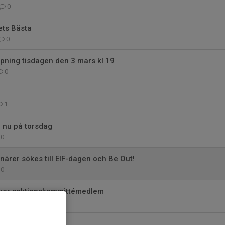
0
ets Bästa
0
pning tisdagen den 3 mars kl 19
0
1
 nu på torsdag
0
onärer sökes till EIF-dagen och Be Out!
0
öker sektionskommittémedlem
0
BE OUT! 2025 öppen